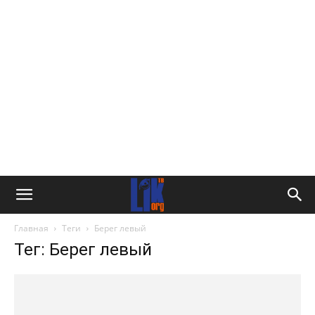
Главная
Теги
Берег левый
Тег: Берег левый