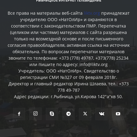
Все права на материалы веб-сайта
liktv.org
принадлежат
учредителю ООО «НатОлИр» и охраняются в
соответствии с законодательством ПМР. Перепечатка
(целиком или частями) материалов c сайта разрешена
только на возмездной основе и после письменного
согласия правообладателя, активная ссылка на источник
обязательна. По вопросам перепечатки материалов
звоните по телефонам: +373 (778) 49787, +373(778) 25234
или пишите по адресу: info@liktv.org
Учредитель: ООО «НатОлИр». Свидетельство о
регистрации СМИ №327 от 09 февраля 2018г.
Директор и главный редактор Ирина Шлаева, тел.: +373
778 49-787
Адрес редакции: г.Рыбница, ул.Кирова 142"а"кв 50.