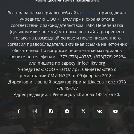
Все права на материалы веб-сайта
liktv.org
принадлежат
учредителю ООО «НатОлИр» и охраняются в
соответствии с законодательством ПМР. Перепечатка
(целиком или частями) материалов c сайта разрешена
только на возмездной основе и после письменного
согласия правообладателя, активная ссылка на источник
обязательна. По вопросам перепечатки материалов
звоните по телефонам: +373 (778) 49787, +373(778) 25234
или пишите по адресу: info@liktv.org
Учредитель: ООО «НатОлИр». Свидетельство о
регистрации СМИ №327 от 09 февраля 2018г.
Директор и главный редактор Ирина Шлаева, тел.: +373
778 49-787
Адрес редакции: г.Рыбница, ул.Кирова 142"а"кв 50.