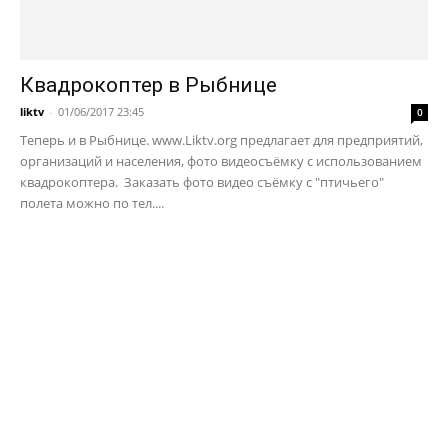
Квадрокоптер в Рыбнице
liktv
-
01/06/2017 23:45
0
Теперь и в Рыбнице. www.Liktv.org предлагает для предприятий,
организаций и населения, фото видеосъёмку с использованием
квадрокоптера. Заказать фото видео съёмку с "птичьего"
полета можно по тел....