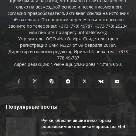
(целиком или частями) материалов c сайта разрешена
только на возмездной основе и после письменного
согласия правообладателя, активная ссылка на источник
обязательна. По вопросам перепечатки материалов
звоните по телефонам: +373 (778) 49787, +373(778) 25234
или пишите по адресу: info@liktv.org
Учредитель: ООО «НатОлИр». Свидетельство о
регистрации СМИ №327 от 09 февраля 2018г.
Директор и главный редактор Ирина Шлаева, тел.: +373
778 49-787
Адрес редакции: г.Рыбница, ул.Кирова 142"а"кв 50.
Популярные посты
Ручки, обеспечившие некоторым
российским школьникам провал на ЕГЭ
06/07/2020 09:17