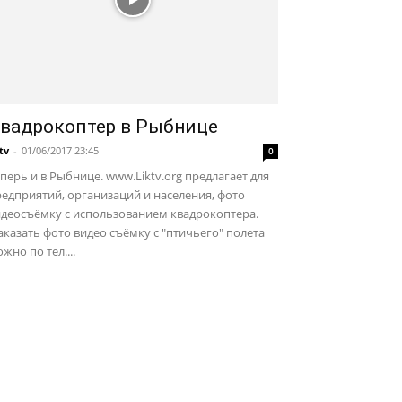
вадрокоптер в Рыбнице
ktv
-
01/06/2017 23:45
0
перь и в Рыбнице. www.Liktv.org предлагает для
едприятий, организаций и населения, фото
идеосъёмку с использованием квадрокоптера.
казать фото видео съёмку с "птичьего" полета
жно по тел....