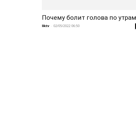
Почему болит голова по утрам
liktv
-
02/05/2022 06:50