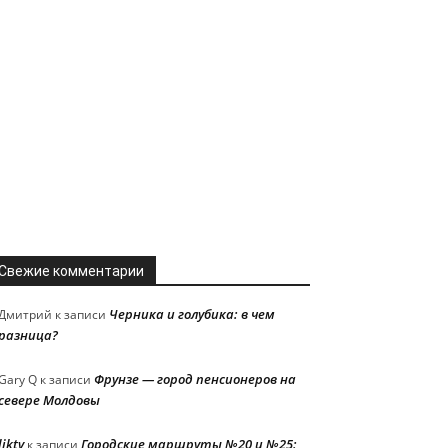
Свежие комментарии
Черника и голубика: в чем
Дмитрий
к записи
разница?
Фрунзе — город пенсионеров на
Gary Q
к записи
севере Молдовы
liktv
Городские маршруты №20 и №25:
к записи