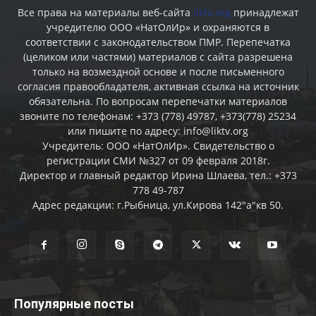
Все права на материалы веб-сайта
liktv.org
принадлежат
учредителю ООО «НатОлИр» и охраняются в
соответствии с законодательством ПМР. Перепечатка
(целиком или частями) материалов c сайта разрешена
только на возмездной основе и после письменного
согласия правообладателя, активная ссылка на источник
обязательна. По вопросам перепечатки материалов
звоните по телефонам: +373 (778) 49787, +373(778) 25234
или пишите по адресу: info@liktv.org
Учредитель: ООО «НатОлИр». Свидетельство о
регистрации СМИ №327 от 09 февраля 2018г.
Директор и главный редактор Ирина Шлаева, тел.: +373
778 49-787
Адрес редакции: г.Рыбница, ул.Кирова 142"а"кв 50.
Популярные посты