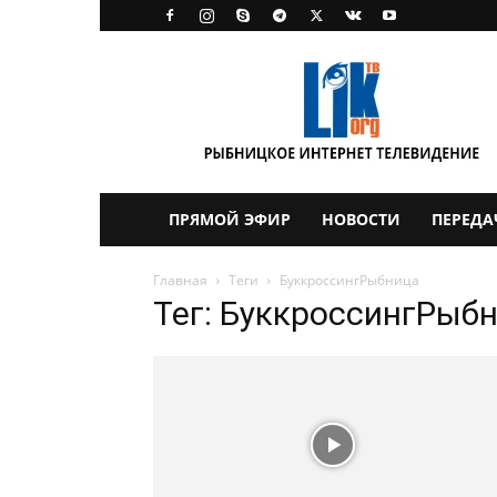
LikTV
ПРЯМОЙ ЭФИР
НОВОСТИ
ПЕРЕДА
Главная
Теги
БуккроссингРыбница
Тег: БуккроссингРыб