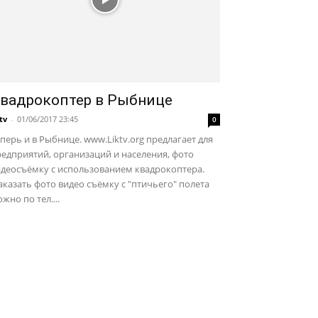
вадрокоптер в Рыбнице
ktv
-
01/06/2017 23:45
0
перь и в Рыбнице. www.Liktv.org предлагает для
едприятий, организаций и населения, фото
идеосъёмку с использованием квадрокоптера.
казать фото видео съёмку с "птичьего" полета
жно по тел....