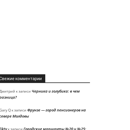
Свежие комментарии
Черника и голубика: в чем
Дмитрий
к записи
разница?
Фрунзе — город пенсионеров на
Gary Q
к записи
севере Молдовы
liktv
Городские маршруты №20 и №25:
к записи