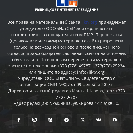
Все права на материалы веб-сайта
liktv.org
принадлежат
учредителю ООО «НатОлИр» и охраняются в
соответствии с законодательством ПМР. Перепечатка
(целиком или частями) материалов c сайта разрешена
только на возмездной основе и после письменного
согласия правообладателя, активная ссылка на источник
обязательна. По вопросам перепечатки материалов
звоните по телефонам: +373 (778) 49787, +373(778) 25234
или пишите по адресу: info@liktv.org
Учредитель: ООО «НатОлИр». Свидетельство о
регистрации СМИ №327 от 09 февраля 2018г.
Директор и главный редактор Ирина Шлаева, тел.: +373
778 49-787
Адрес редакции: г.Рыбница, ул.Кирова 142"а"кв 50.