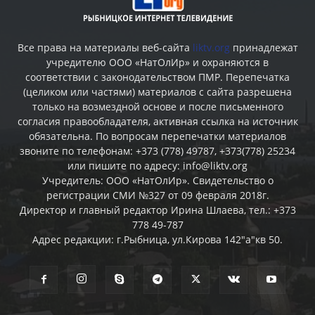
Все права на материалы веб-сайта
liktv.org
принадлежат
учредителю ООО «НатОлИр» и охраняются в
соответствии с законодательством ПМР. Перепечатка
(целиком или частями) материалов c сайта разрешена
только на возмездной основе и после письменного
согласия правообладателя, активная ссылка на источник
обязательна. По вопросам перепечатки материалов
звоните по телефонам: +373 (778) 49787, +373(778) 25234
или пишите по адресу: info@liktv.org
Учредитель: ООО «НатОлИр». Свидетельство о
регистрации СМИ №327 от 09 февраля 2018г.
Директор и главный редактор Ирина Шлаева, тел.: +373
778 49-787
Адрес редакции: г.Рыбница, ул.Кирова 142"а"кв 50.