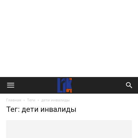
Главная
Теги
дети инвалиды
Тег: дети инвалиды