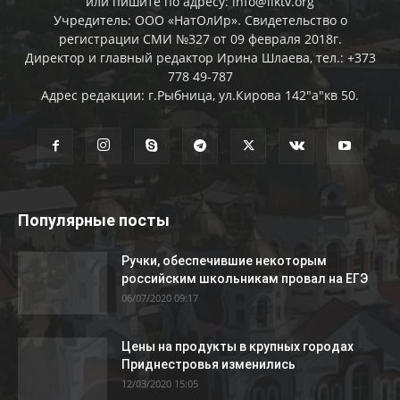
или пишите по адресу: info@liktv.org
Учредитель: ООО «НатОлИр». Свидетельство о
регистрации СМИ №327 от 09 февраля 2018г.
Директор и главный редактор Ирина Шлаева, тел.: +373
778 49-787
Адрес редакции: г.Рыбница, ул.Кирова 142"а"кв 50.
Популярные посты
Ручки, обеспечившие некоторым
российским школьникам провал на ЕГЭ
06/07/2020 09:17
Цены на продукты в крупных городах
Приднестровья изменились
12/03/2020 15:05