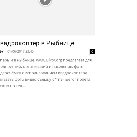
вадрокоптер в Рыбнице
ktv
-
01/06/2017 23:45
0
перь и в Рыбнице. www.Liktv.org предлагает для
едприятий, организаций и населения, фото
идеосъёмку с использованием квадрокоптера.
казать фото видео съёмку с "птичьего" полета
жно по тел....