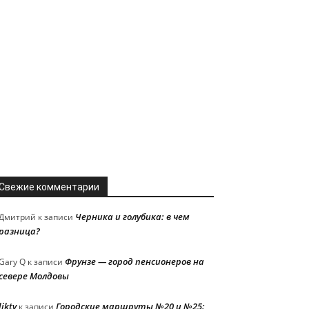
Свежие комментарии
Черника и голубика: в чем
Дмитрий
к записи
разница?
Фрунзе — город пенсионеров на
Gary Q
к записи
севере Молдовы
liktv
Городские маршруты №20 и №25:
к записи