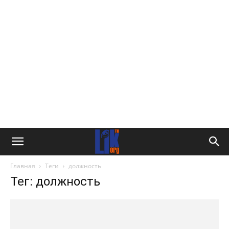
Главная
Теги
должность
Тег: должность