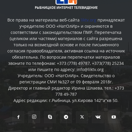
Все права на материалы веб-сайта
liktv.org
принадлежат
учредителю ООО «НатОлИр» и охраняются в
соответствии с законодательством ПМР. Перепечатка
(целиком или частями) материалов c сайта разрешена
только на возмездной основе и после письменного
согласия правообладателя, активная ссылка на источник
обязательна. По вопросам перепечатки материалов
звоните по телефонам: +373 (778) 49787, +373(778) 25234
или пишите по адресу: info@liktv.org
Учредитель: ООО «НатОлИр». Свидетельство о
регистрации СМИ №327 от 09 февраля 2018г.
Директор и главный редактор Ирина Шлаева, тел.: +373
778 49-787
Адрес редакции: г.Рыбница, ул.Кирова 142"а"кв 50.