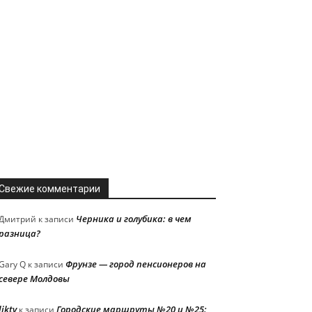
Свежие комментарии
Черника и голубика: в чем
Дмитрий
к записи
разница?
Фрунзе — город пенсионеров на
Gary Q
к записи
севере Молдовы
liktv
Городские маршруты №20 и №25:
к записи