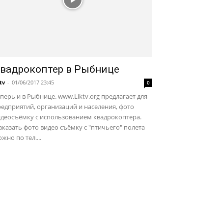
вадрокоптер в Рыбнице
ktv
-
01/06/2017 23:45
0
перь и в Рыбнице. www.Liktv.org предлагает для
едприятий, организаций и населения, фото
идеосъёмку с использованием квадрокоптера.
казать фото видео съёмку с "птичьего" полета
жно по тел....