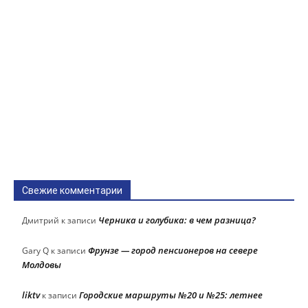
Свежие комментарии
Черника и голубика: в чем разница?
Дмитрий
к записи
Фрунзе — город пенсионеров на севере
Gary Q
к записи
Молдовы
liktv
Городские маршруты №20 и №25: летнее
к записи