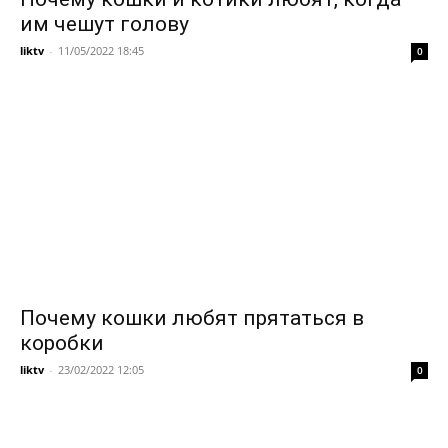
им чешут голову
liktv
-
11/05/2022 18:45
0
Почему кошки любят прятаться в
коробки
liktv
-
23/02/2022 12:05
0