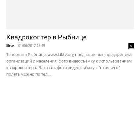
Квадрокоптер в Рыбнице
liktv
-
01/06/2017 23:45
0
Теперь и в Рыбнице. www.Liktv.org предлагает для предприятий,
организаций и населения, фото видеосъёмку с использованием
квадрокоптера. Заказать фото видео съёмку с "птичьего"
полета можно по тел....