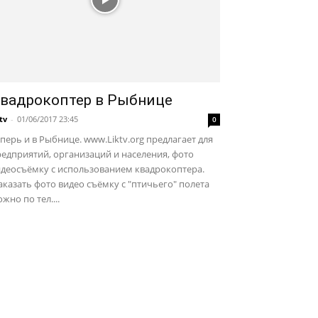
вадрокоптер в Рыбнице
ktv
-
01/06/2017 23:45
0
перь и в Рыбнице. www.Liktv.org предлагает для
едприятий, организаций и населения, фото
идеосъёмку с использованием квадрокоптера.
казать фото видео съёмку с "птичьего" полета
жно по тел....