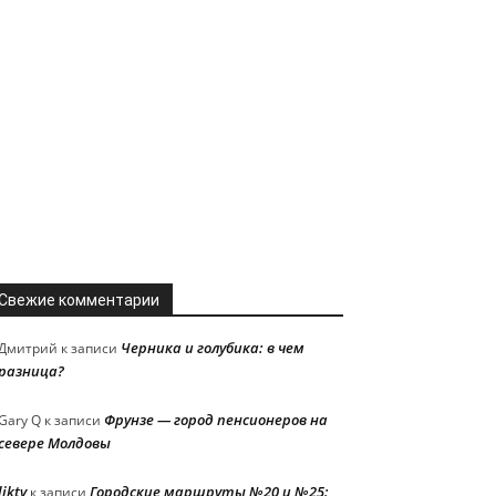
Свежие комментарии
Черника и голубика: в чем
Дмитрий
к записи
разница?
Фрунзе — город пенсионеров на
Gary Q
к записи
севере Молдовы
liktv
Городские маршруты №20 и №25:
к записи