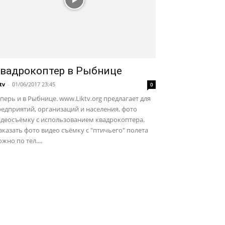
вадрокоптер в Рыбнице
ktv
-
01/06/2017 23:45
0
перь и в Рыбнице. www.Liktv.org предлагает для
едприятий, организаций и населения, фото
идеосъёмку с использованием квадрокоптера.
казать фото видео съёмку с "птичьего" полета
жно по тел....