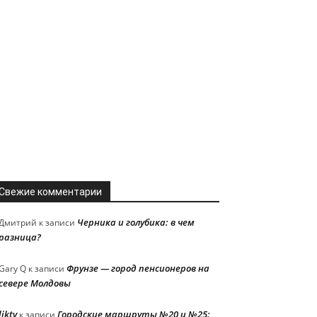
Свежие комментарии
Черника и голубика: в чем
Дмитрий
к записи
разница?
Фрунзе — город пенсионеров на
Gary Q
к записи
севере Молдовы
liktv
Городские маршруты №20 и №25:
к записи