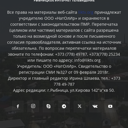
Все права на материалы веб-сайта
liktv.org
принадлежат
учредителю ООО «НатОлИр» и охраняются в
соответствии с законодательством ПМР. Перепечатка
(целиком или частями) материалов c сайта разрешена
только на возмездной основе и после письменного
согласия правообладателя, активная ссылка на источник
обязательна. По вопросам перепечатки материалов
звоните по телефонам: +373 (778) 49787, +373(778) 25234
или пишите по адресу: info@liktv.org
Учредитель: ООО «НатОлИр». Свидетельство о
регистрации СМИ №327 от 09 февраля 2018г.
Директор и главный редактор Ирина Шлаева, тел.: +373
778 49-787
Адрес редакции: г.Рыбница, ул.Кирова 142"а"кв 50.