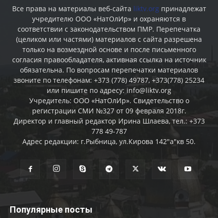
Все права на материалы веб-сайта
liktv.org
принадлежат
учредителю ООО «НатОлИр» и охраняются в
соответствии с законодательством ПМР. Перепечатка
(целиком или частями) материалов c сайта разрешена
только на возмездной основе и после письменного
согласия правообладателя, активная ссылка на источник
обязательна. По вопросам перепечатки материалов
звоните по телефонам: +373 (778) 49787, +373(778) 25234
или пишите по адресу: info@liktv.org
Учредитель: ООО «НатОлИр». Свидетельство о
регистрации СМИ №327 от 09 февраля 2018г.
Директор и главный редактор Ирина Шлаева, тел.: +373
778 49-787
Адрес редакции: г.Рыбница, ул.Кирова 142"а"кв 50.
Популярные посты