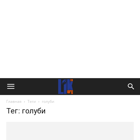
Главная
Теги
голуби
Тег: голуби