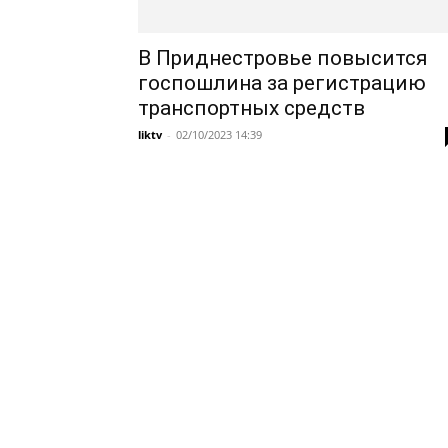
В Приднестровье повысится
госпошлина за регистрацию
транспортных средств
liktv
-
02/10/2023 14:39