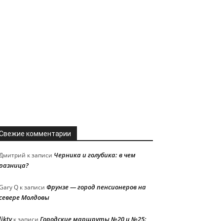
Свежие комментарии
Черника и голубика: в чем
Дмитрий
к записи
разница?
Фрунзе — город пенсионеров на
Gary Q
к записи
севере Молдовы
liktv
Городские маршруты №20 и №25:
к записи