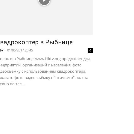
вадрокоптер в Рыбнице
ktv
-
01/06/2017 23:45
0
перь и в Рыбнице. www.Liktv.org предлагает для
едприятий, организаций и населения, фото
идеосъёмку с использованием квадрокоптера.
казать фото видео съёмку с "птичьего" полета
жно по тел....