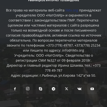
Все права на материалы веб-сайта
liktv.org
принадлежат
учредителю ООО «НатОлИр» и охраняются в
соответствии с законодательством ПМР. Перепечатка
(целиком или частями) материалов c сайта разрешена
только на возмездной основе и после письменного
согласия правообладателя, активная ссылка на источник
обязательна. По вопросам перепечатки материалов
звоните по телефонам: +373 (778) 49787, +373(778) 25234
или пишите по адресу: info@liktv.org
Учредитель: ООО «НатОлИр». Свидетельство о
регистрации СМИ №327 от 09 февраля 2018г.
Директор и главный редактор Ирина Шлаева, тел.: +373
778 49-787
Адрес редакции: г.Рыбница, ул.Кирова 142"а"кв 50.