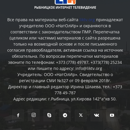
Все права на материалы веб-сайта
liktv.org
принадлежат
учредителю ООО «НатОлИр» и охраняются в
соответствии с законодательством ПМР. Перепечатка
(целиком или частями) материалов c сайта разрешена
только на возмездной основе и после письменного
согласия правообладателя, активная ссылка на источник
обязательна. По вопросам перепечатки материалов
звоните по телефонам: +373 (778) 49787, +373(778) 25234
или пишите по адресу: info@liktv.org
Учредитель: ООО «НатОлИр». Свидетельство о
регистрации СМИ №327 от 09 февраля 2018г.
Директор и главный редактор Ирина Шлаева, тел.: +373
778 49-787
Адрес редакции: г.Рыбница, ул.Кирова 142"а"кв 50.