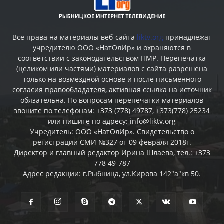
Все права на материалы веб-сайта
liktv.org
принадлежат
учредителю ООО «НатОлИр» и охраняются в
соответствии с законодательством ПМР. Перепечатка
(целиком или частями) материалов c сайта разрешена
только на возмездной основе и после письменного
согласия правообладателя, активная ссылка на источник
обязательна. По вопросам перепечатки материалов
звоните по телефонам: +373 (778) 49787, +373(778) 25234
или пишите по адресу: info@liktv.org
Учредитель: ООО «НатОлИр». Свидетельство о
регистрации СМИ №327 от 09 февраля 2018г.
Директор и главный редактор Ирина Шлаева, тел.: +373
778 49-787
Адрес редакции: г.Рыбница, ул.Кирова 142"а"кв 50.