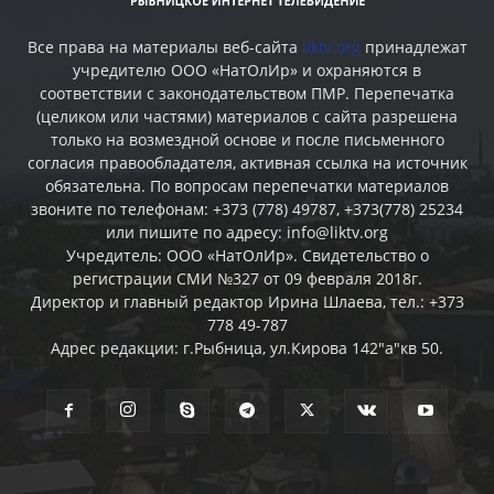
Все права на материалы веб-сайта
liktv.org
принадлежат
учредителю ООО «НатОлИр» и охраняются в
соответствии с законодательством ПМР. Перепечатка
(целиком или частями) материалов c сайта разрешена
только на возмездной основе и после письменного
согласия правообладателя, активная ссылка на источник
обязательна. По вопросам перепечатки материалов
звоните по телефонам: +373 (778) 49787, +373(778) 25234
или пишите по адресу: info@liktv.org
Учредитель: ООО «НатОлИр». Свидетельство о
регистрации СМИ №327 от 09 февраля 2018г.
Директор и главный редактор Ирина Шлаева, тел.: +373
778 49-787
Адрес редакции: г.Рыбница, ул.Кирова 142"а"кв 50.