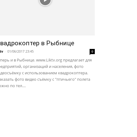
вадрокоптер в Рыбнице
ktv
-
01/06/2017 23:45
0
перь и в Рыбнице. www.Liktv.org предлагает для
едприятий, организаций и населения, фото
идеосъёмку с использованием квадрокоптера.
казать фото видео съёмку с "птичьего" полета
жно по тел....