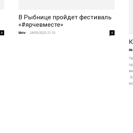
В Рыбнице пройдет фестиваль
«#ярчевместе»
liktv
-
24/05/2023 21:10
0
0
К
li
Те
пр
в
За
мо