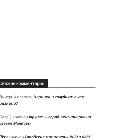
Свежие комментарии
Черника и голубика: в чем
Дмитрий
к записи
разница?
Фрунзе — город пенсионеров на
Gary Q
к записи
севере Молдовы
liktv
Городские маршруты №20 и №25:
к записи