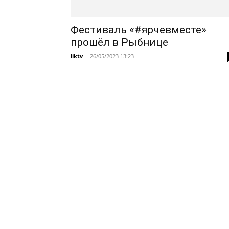
Фестиваль «#ярчевместе»
прошёл в Рыбнице
liktv
-
26/05/2023 13:23