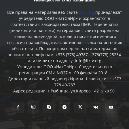
Все права на материалы веб-сайта
liktv.org
принадлежат
учредителю ООО «НатОлИр» и охраняются в
соответствии с законодательством ПМР. Перепечатка
(целиком или частями) материалов c сайта разрешена
только на возмездной основе и после письменного
согласия правообладателя, активная ссылка на источник
обязательна. По вопросам перепечатки материалов
звоните по телефонам: +373 (778) 49787, +373(778) 25234
или пишите по адресу: info@liktv.org
Учредитель: ООО «НатОлИр». Свидетельство о
регистрации СМИ №327 от 09 февраля 2018г.
Директор и главный редактор Ирина Шлаева, тел.: +373
778 49-787
Адрес редакции: г.Рыбница, ул.Кирова 142"а"кв 50.