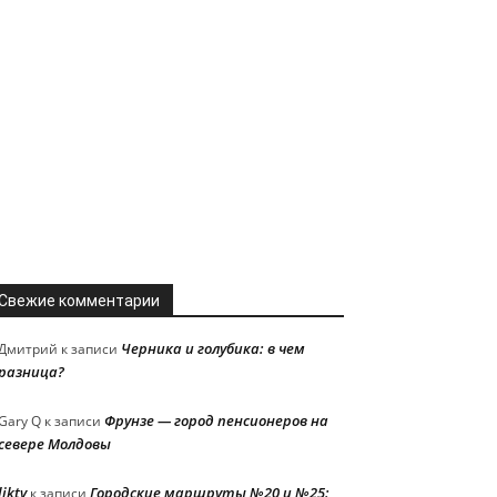
Свежие комментарии
Черника и голубика: в чем
Дмитрий
к записи
разница?
Фрунзе — город пенсионеров на
Gary Q
к записи
севере Молдовы
liktv
Городские маршруты №20 и №25:
к записи