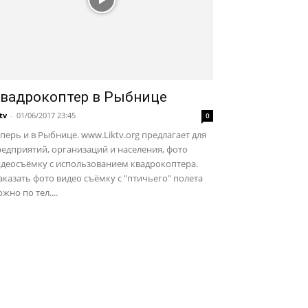
вадрокоптер в Рыбнице
ktv
-
01/06/2017 23:45
0
перь и в Рыбнице. www.Liktv.org предлагает для
едприятий, организаций и населения, фото
идеосъёмку с использованием квадрокоптера.
казать фото видео съёмку с "птичьего" полета
жно по тел....