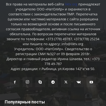
Все права на материалы веб-сайта
liktv.org
принадлежат
учредителю ООО «НатОлИр» и охраняются в
соответствии с законодательством ПМР. Перепечатка
(целиком или частями) материалов c сайта разрешена
только на возмездной основе и после письменного
согласия правообладателя, активная ссылка на источник
обязательна. По вопросам перепечатки материалов
звоните по телефонам: +373 (778) 49787, +373(778) 25234
или пишите по адресу: info@liktv.org
Учредитель: ООО «НатОлИр». Свидетельство о
регистрации СМИ №327 от 09 февраля 2018г.
Директор и главный редактор Ирина Шлаева, тел.: +373
778 49-787
Адрес редакции: г.Рыбница, ул.Кирова 142"а"кв 50.
Популярные посты