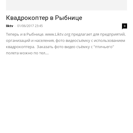
Квадрокоптер в Рыбнице
liktv
-
01/06/2017 23:45
0
Теперь и в Рыбнице. www.Liktv.org предлагает для предприятий,
организаций и населения, фото видеосъёмку с использованием
квадрокоптера. Заказать фото видео съёмку с "птичьего"
полета можно по тел....