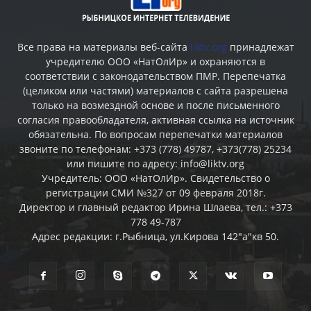
Все права на материалы веб-сайта
liktv.org
принадлежат
учредителю ООО «НатОлИр» и охраняются в
соответствии с законодательством ПМР. Перепечатка
(целиком или частями) материалов c сайта разрешена
только на возмездной основе и после письменного
согласия правообладателя, активная ссылка на источник
обязательна. По вопросам перепечатки материалов
звоните по телефонам: +373 (778) 49787, +373(778) 25234
или пишите по адресу: info@liktv.org
Учредитель: ООО «НатОлИр». Свидетельство о
регистрации СМИ №327 от 09 февраля 2018г.
Директор и главный редактор Ирина Шлаева, тел.: +373
778 49-787
Адрес редакции: г.Рыбница, ул.Кирова 142"а"кв 50.