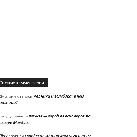
Свежие комментарии
Черника и голубика: в чем
Дмитрий
к записи
разница?
Фрунзе — город пенсионеров на
Gary Q
к записи
севере Молдовы
liktv
Городские маршруты №20 и №25:
к записи