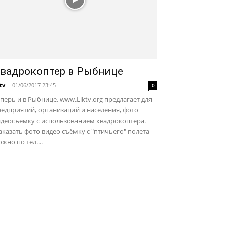
вадрокоптер в Рыбнице
ktv
-
01/06/2017 23:45
0
перь и в Рыбнице. www.Liktv.org предлагает для
едприятий, организаций и населения, фото
идеосъёмку с использованием квадрокоптера.
казать фото видео съёмку с "птичьего" полета
жно по тел....