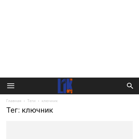
Главная
Теги
ключник
Тег: ключник