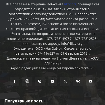
Все права на материалы веб-сайта
liktv.org
принадлежат
учредителю ООО «НатОлИр» и охраняются в
соответствии с законодательством ПМР. Перепечатка
(целиком или частями) материалов c сайта разрешена
только на возмездной основе и после письменного
согласия правообладателя, активная ссылка на источник
обязательна. По вопросам перепечатки материалов
звоните по телефонам: +373 (778) 49787, +373(778) 25234
или пишите по адресу: info@liktv.org
Учредитель: ООО «НатОлИр». Свидетельство о
регистрации СМИ №327 от 09 февраля 2018г.
Директор и главный редактор Ирина Шлаева, тел.: +373
778 49-787
Адрес редакции: г.Рыбница, ул.Кирова 142"а"кв 50.
Популярные посты