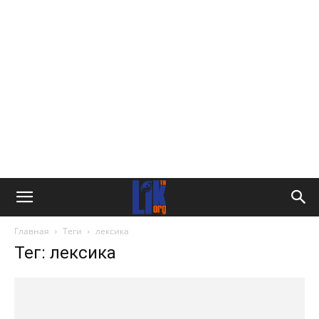
Главная
Теги
лексика
Тег: лексика