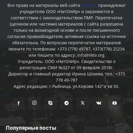
Все права на материалы веб-сайта
liktv.org
принадлежат
учредителю ООО «НатОлИр» и охраняются в
соответствии с законодательством ПМР. Перепечатка
(целиком или частями) материалов c сайта разрешена
только на возмездной основе и после письменного
согласия правообладателя, активная ссылка на источник
обязательна. По вопросам перепечатки материалов
звоните по телефонам: +373 (778) 49787, +373(778) 25234
или пишите по адресу: info@liktv.org
Учредитель: ООО «НатОлИр». Свидетельство о
регистрации СМИ №327 от 09 февраля 2018г.
Директор и главный редактор Ирина Шлаева, тел.: +373
778 49-787
Адрес редакции: г.Рыбница, ул.Кирова 142"а"кв 50.
Популярные посты