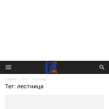
Главная
Теги
лестница
Тег: лестница