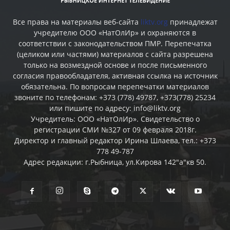
Все права на материалы веб-сайта
liktv.org
принадлежат
учредителю ООО «НатОлИр» и охраняются в
соответствии с законодательством ПМР. Перепечатка
(целиком или частями) материалов c сайта разрешена
только на возмездной основе и после письменного
согласия правообладателя, активная ссылка на источник
обязательна. По вопросам перепечатки материалов
звоните по телефонам: +373 (778) 49787, +373(778) 25234
или пишите по адресу: info@liktv.org
Учредитель: ООО «НатОлИр». Свидетельство о
регистрации СМИ №327 от 09 февраля 2018г.
Директор и главный редактор Ирина Шлаева, тел.: +373
778 49-787
Адрес редакции: г.Рыбница, ул.Кирова 142"а"кв 50.