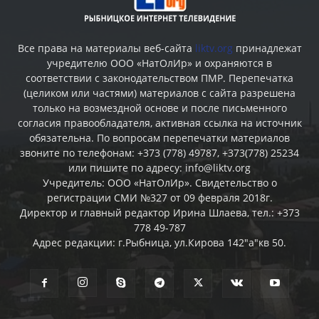
Все права на материалы веб-сайта
liktv.org
принадлежат
учредителю ООО «НатОлИр» и охраняются в
соответствии с законодательством ПМР. Перепечатка
(целиком или частями) материалов c сайта разрешена
только на возмездной основе и после письменного
согласия правообладателя, активная ссылка на источник
обязательна. По вопросам перепечатки материалов
звоните по телефонам: +373 (778) 49787, +373(778) 25234
или пишите по адресу: info@liktv.org
Учредитель: ООО «НатОлИр». Свидетельство о
регистрации СМИ №327 от 09 февраля 2018г.
Директор и главный редактор Ирина Шлаева, тел.: +373
778 49-787
Адрес редакции: г.Рыбница, ул.Кирова 142"а"кв 50.