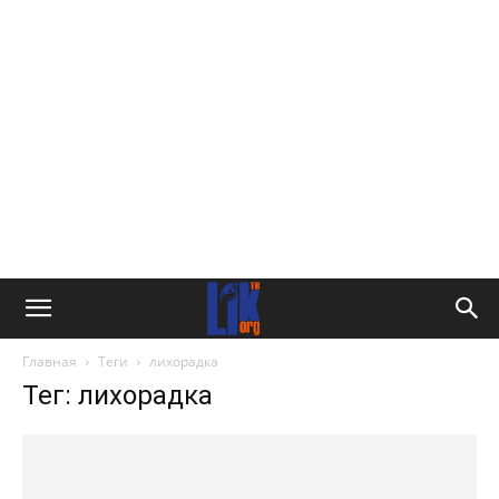
Главная
Теги
лихорадка
Тег: лихорадка