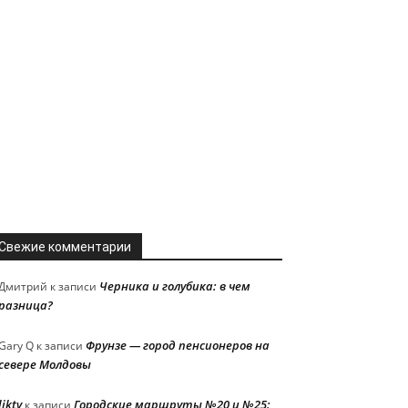
Свежие комментарии
Черника и голубика: в чем
Дмитрий
к записи
разница?
Фрунзе — город пенсионеров на
Gary Q
к записи
севере Молдовы
liktv
Городские маршруты №20 и №25:
к записи