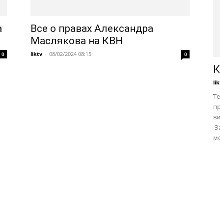
а
Все о правах Александра
Маслякова на КВН
liktv
-
08/02/2024 08:15
0
0
К
li
Те
пр
в
За
мо