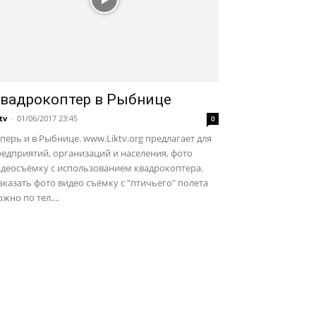
вадрокоптер в Рыбнице
ktv
-
01/06/2017 23:45
0
перь и в Рыбнице. www.Liktv.org предлагает для
едприятий, организаций и населения, фото
идеосъёмку с использованием квадрокоптера.
казать фото видео съёмку с "птичьего" полета
жно по тел....