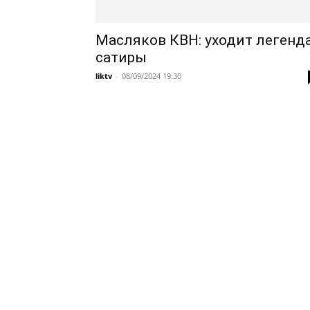
Масляков КВН: уходит легенд
сатиры
liktv
-
08/09/2024 19:30