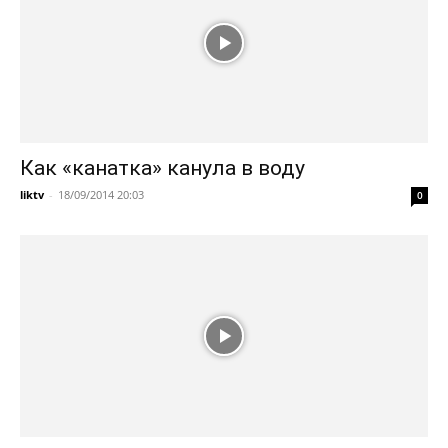
Как «канатка» канула в воду
liktv
-
18/09/2014 20:03
0