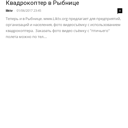
Квадрокоптер в Рыбнице
liktv
-
01/06/2017 23:45
0
Теперь и в Рыбнице. www.Liktv.org предлагает для предприятий,
организаций и населения, фото видеосъёмку с использованием
квадрокоптера. Заказать фото видео съёмку с "птичьего"
полета можно по тел....