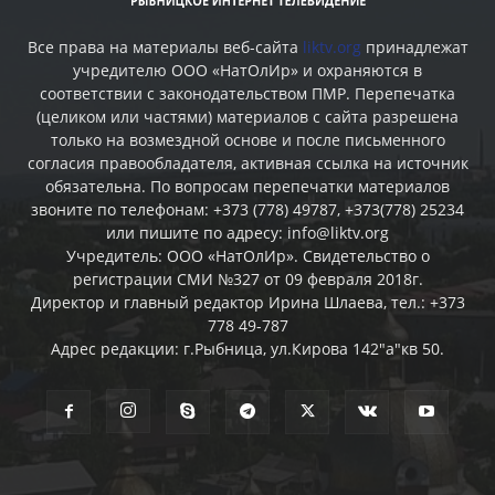
Все права на материалы веб-сайта
liktv.org
принадлежат
учредителю ООО «НатОлИр» и охраняются в
соответствии с законодательством ПМР. Перепечатка
(целиком или частями) материалов c сайта разрешена
только на возмездной основе и после письменного
согласия правообладателя, активная ссылка на источник
обязательна. По вопросам перепечатки материалов
звоните по телефонам: +373 (778) 49787, +373(778) 25234
или пишите по адресу: info@liktv.org
Учредитель: ООО «НатОлИр». Свидетельство о
регистрации СМИ №327 от 09 февраля 2018г.
Директор и главный редактор Ирина Шлаева, тел.: +373
778 49-787
Адрес редакции: г.Рыбница, ул.Кирова 142"а"кв 50.