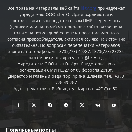
Все права на материалы веб-сайта
liktv.org
принадлежат
учредителю ООО «НатОлИр» и охраняются в
соответствии с законодательством ПМР. Перепечатка
(целиком или частями) материалов c сайта разрешена
только на возмездной основе и после письменного
согласия правообладателя, активная ссылка на источник
обязательна. По вопросам перепечатки материалов
звоните по телефонам: +373 (778) 49787, +373(778) 25234
или пишите по адресу: info@liktv.org
Учредитель: ООО «НатОлИр». Свидетельство о
регистрации СМИ №327 от 09 февраля 2018г.
Директор и главный редактор Ирина Шлаева, тел.: +373
778 49-787
Адрес редакции: г.Рыбница, ул.Кирова 142"а"кв 50.
Популярные посты