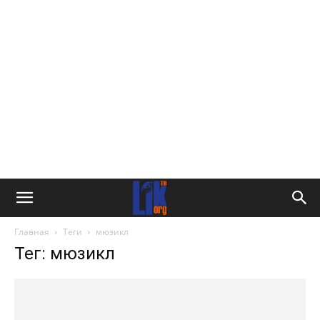
Главная
Теги
мюзикл
Тег: мюзикл