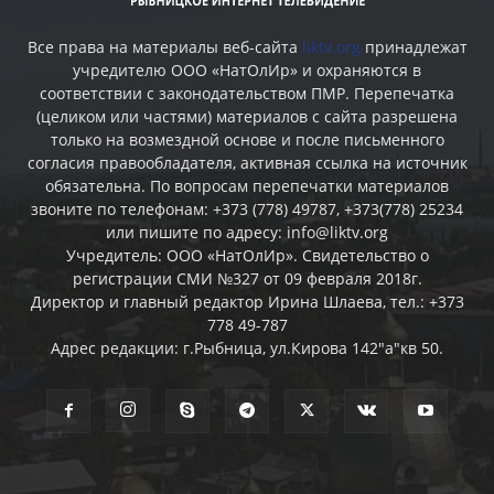
Все права на материалы веб-сайта
liktv.org
принадлежат
учредителю ООО «НатОлИр» и охраняются в
соответствии с законодательством ПМР. Перепечатка
(целиком или частями) материалов c сайта разрешена
только на возмездной основе и после письменного
согласия правообладателя, активная ссылка на источник
обязательна. По вопросам перепечатки материалов
звоните по телефонам: +373 (778) 49787, +373(778) 25234
или пишите по адресу: info@liktv.org
Учредитель: ООО «НатОлИр». Свидетельство о
регистрации СМИ №327 от 09 февраля 2018г.
Директор и главный редактор Ирина Шлаева, тел.: +373
778 49-787
Адрес редакции: г.Рыбница, ул.Кирова 142"а"кв 50.