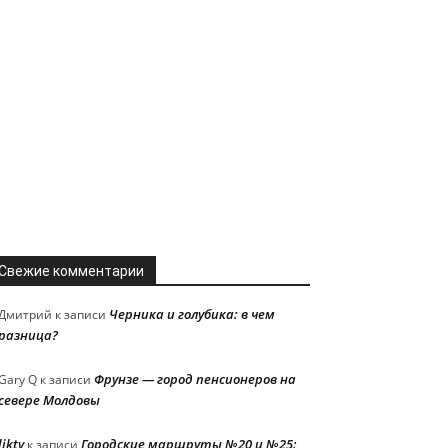
Свежие комментарии
Черника и голубика: в чем
Дмитрий
к записи
разница?
Фрунзе — город пенсионеров на
Gary Q
к записи
севере Молдовы
liktv
Городские маршруты №20 и №25:
к записи