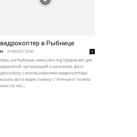
вадрокоптер в Рыбнице
ktv
-
01/06/2017 23:45
0
перь и в Рыбнице. www.Liktv.org предлагает для
едприятий, организаций и населения, фото
идеосъёмку с использованием квадрокоптера.
казать фото видео съёмку с "птичьего" полета
жно по тел....