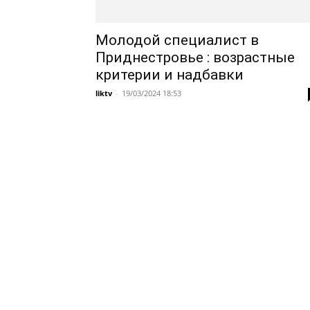
Молодой специалист в
Приднестровье : возрастные
критерии и надбавки
liktv
-
19/03/2024 18:53