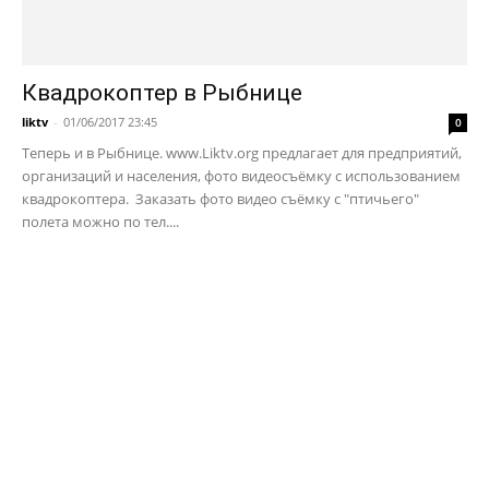
Квадрокоптер в Рыбнице
liktv
-
01/06/2017 23:45
0
Теперь и в Рыбнице. www.Liktv.org предлагает для предприятий,
организаций и населения, фото видеосъёмку с использованием
квадрокоптера. Заказать фото видео съёмку с "птичьего"
полета можно по тел....