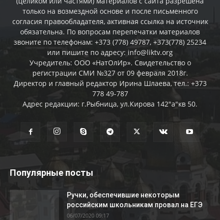
(целиком или частями) материалов c сайта разрешена
только на возмездной основе и после письменного
согласия правообладателя, активная ссылка на источник
обязательна. По вопросам перепечатки материалов
звоните по телефонам: +373 (778) 49787, +373(778) 25234
или пишите по адресу: info@liktv.org
Учредитель: ООО «НатОлИр». Свидетельство о
регистрации СМИ №327 от 09 февраля 2018г.
Директор и главный редактор Ирина Шлаева, тел.: +373
778 49-787
Адрес редакции: г.Рыбница, ул.Кирова 142"а"кв 50.
Популярные посты
Ручки, обеспечившие некоторым
российским школьникам провал на ЕГЭ
06/07/2020 09:17