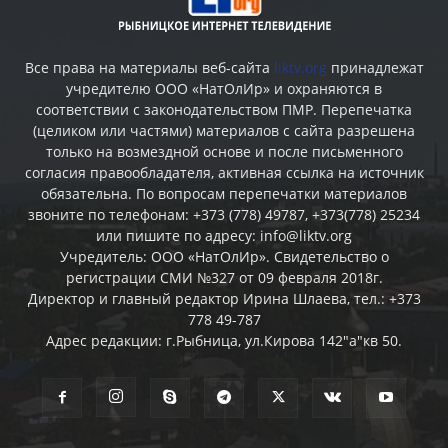
Все права на материалы веб-сайта
liktv.org
принадлежат
учредителю ООО «НатОлИр» и охраняются в
соответствии с законодательством ПМР. Перепечатка
(целиком или частями) материалов c сайта разрешена
только на возмездной основе и после письменного
согласия правообладателя, активная ссылка на источник
обязательна. По вопросам перепечатки материалов
звоните по телефонам: +373 (778) 49787, +373(778) 25234
или пишите по адресу: info@liktv.org
Учредитель: ООО «НатОлИр». Свидетельство о
регистрации СМИ №327 от 09 февраля 2018г.
Директор и главный редактор Ирина Шлаева, тел.: +373
778 49-787
Адрес редакции: г.Рыбница, ул.Кирова 142"а"кв 50.