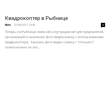
Квадрокоптер в Рыбнице
liktv
-
01/06/2017 23:45
0
Теперь и в Рыбнице. www.Liktv.org предлагает для предприятий,
организаций и населения, фото видеосъёмку с использованием
квадрокоптера. Заказать фото видео съёмку с "птичьего"
полета можно по тел....