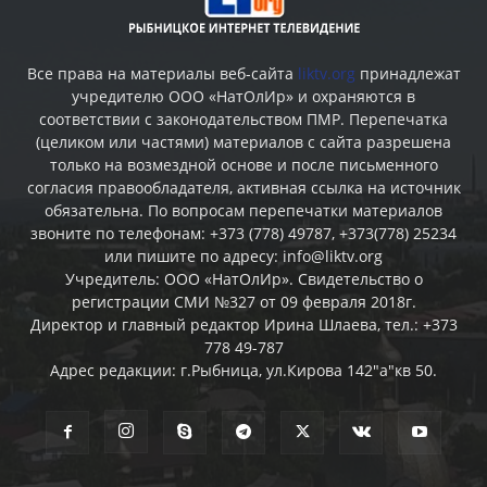
Все права на материалы веб-сайта
liktv.org
принадлежат
учредителю ООО «НатОлИр» и охраняются в
соответствии с законодательством ПМР. Перепечатка
(целиком или частями) материалов c сайта разрешена
только на возмездной основе и после письменного
согласия правообладателя, активная ссылка на источник
обязательна. По вопросам перепечатки материалов
звоните по телефонам: +373 (778) 49787, +373(778) 25234
или пишите по адресу: info@liktv.org
Учредитель: ООО «НатОлИр». Свидетельство о
регистрации СМИ №327 от 09 февраля 2018г.
Директор и главный редактор Ирина Шлаева, тел.: +373
778 49-787
Адрес редакции: г.Рыбница, ул.Кирова 142"а"кв 50.