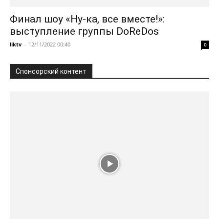
Финал шоу «Ну-ка, все вместе!»:
выступление группы DoReDos
liktv
-
12/11/2022 00:40
0
Спонсорский контент