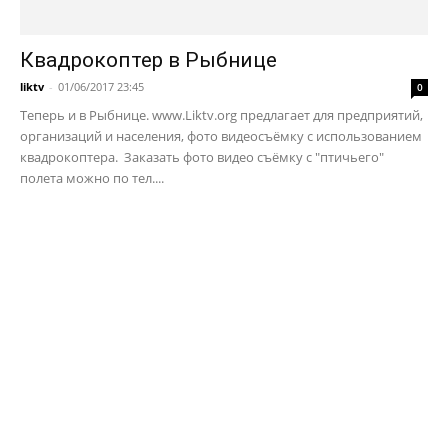
Квадрокоптер в Рыбнице
liktv
-
01/06/2017 23:45
0
Теперь и в Рыбнице. www.Liktv.org предлагает для предприятий,
организаций и населения, фото видеосъёмку с использованием
квадрокоптера. Заказать фото видео съёмку с "птичьего"
полета можно по тел....