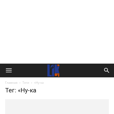
Главная
Теги
«Ну-ка
Тег: «Ну-ка