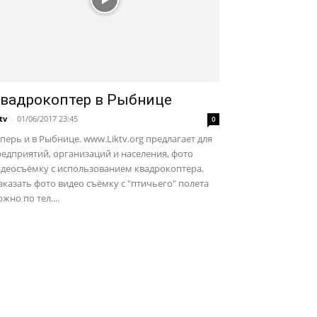
вадрокоптер в Рыбнице
ktv
-
01/06/2017 23:45
0
перь и в Рыбнице. www.Liktv.org предлагает для
едприятий, организаций и населения, фото
идеосъёмку с использованием квадрокоптера.
казать фото видео съёмку с "птичьего" полета
жно по тел....