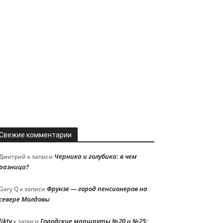
Свежие комментарии
Черника и голубика: в чем
Дмитрий
к записи
разница?
Фрунзе — город пенсионеров на
Gary Q
к записи
севере Молдовы
liktv
Городские маршруты №20 и №25:
к записи