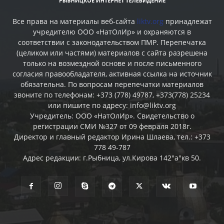
Все права на материалы веб-сайта
liktv.org
принадлежат
учредителю ООО «НатОлИр» и охраняются в
соответствии с законодательством ПМР. Перепечатка
(целиком или частями) материалов c сайта разрешена
только на возмездной основе и после письменного
согласия правообладателя, активная ссылка на источник
обязательна. По вопросам перепечатки материалов
звоните по телефонам: +373 (778) 49787, +373(778) 25234
или пишите по адресу: info@liktv.org
Учредитель: ООО «НатОлИр». Свидетельство о
регистрации СМИ №327 от 09 февраля 2018г.
Директор и главный редактор Ирина Шлаева, тел.: +373
778 49-787
Адрес редакции: г.Рыбница, ул.Кирова 142"а"кв 50.