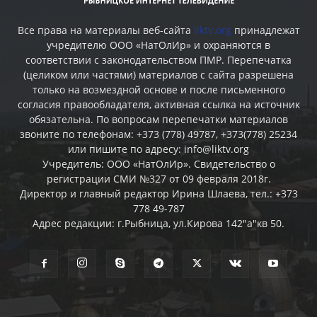
Все права на материалы веб-сайта
liktv.org
принадлежат
учредителю ООО «НатОлИр» и охраняются в
соответствии с законодательством ПМР. Перепечатка
(целиком или частями) материалов c сайта разрешена
только на возмездной основе и после письменного
согласия правообладателя, активная ссылка на источник
обязательна. По вопросам перепечатки материалов
звоните по телефонам: +373 (778) 49787, +373(778) 25234
или пишите по адресу: info@liktv.org
Учредитель: ООО «НатОлИр». Свидетельство о
регистрации СМИ №327 от 09 февраля 2018г.
Директор и главный редактор Ирина Шлаева, тел.: +373
778 49-787
Адрес редакции: г.Рыбница, ул.Кирова 142"а"кв 50.