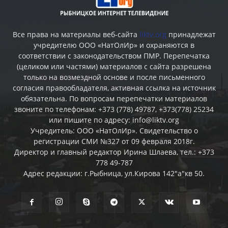
Все права на материалы веб-сайта
liktv.org
принадлежат
учредителю ООО «НатОлИр» и охраняются в
соответствии с законодательством ПМР. Перепечатка
(целиком или частями) материалов c сайта разрешена
только на возмездной основе и после письменного
согласия правообладателя, активная ссылка на источник
обязательна. По вопросам перепечатки материалов
звоните по телефонам: +373 (778) 49787, +373(778) 25234
или пишите по адресу: info@liktv.org
Учредитель: ООО «НатОлИр». Свидетельство о
регистрации СМИ №327 от 09 февраля 2018г.
Директор и главный редактор Ирина Шлаева, тел.: +373
778 49-787
Адрес редакции: г.Рыбница, ул.Кирова 142"а"кв 50.