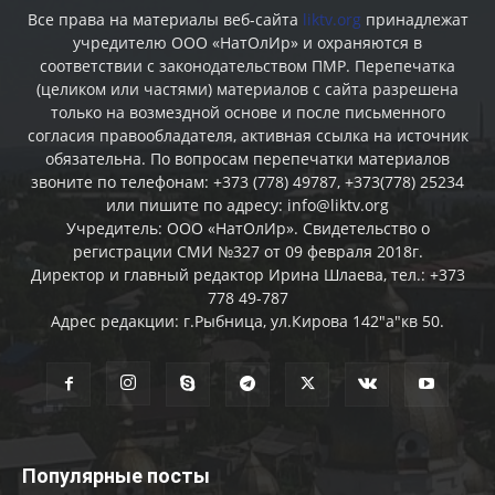
Все права на материалы веб-сайта
liktv.org
принадлежат
учредителю ООО «НатОлИр» и охраняются в
соответствии с законодательством ПМР. Перепечатка
(целиком или частями) материалов c сайта разрешена
только на возмездной основе и после письменного
согласия правообладателя, активная ссылка на источник
обязательна. По вопросам перепечатки материалов
звоните по телефонам: +373 (778) 49787, +373(778) 25234
или пишите по адресу: info@liktv.org
Учредитель: ООО «НатОлИр». Свидетельство о
регистрации СМИ №327 от 09 февраля 2018г.
Директор и главный редактор Ирина Шлаева, тел.: +373
778 49-787
Адрес редакции: г.Рыбница, ул.Кирова 142"а"кв 50.
Популярные посты